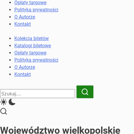
komunikacji
Opłaty targowe
miejskiej
Polityka prywatności
i
O Autorze
kolejowych
Kontakt
Kolekcja biletów
Katalogi biletowe
Opłaty targowe
Polityka prywatności
O Autorze
Kontakt
Close
Search
Search
Województwo wielkopolskie