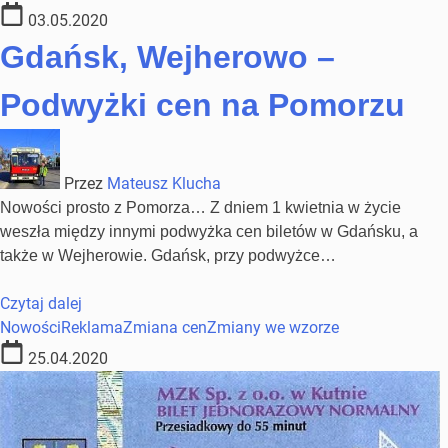
03.05.2020
Gdańsk, Wejherowo –
Podwyżki cen na Pomorzu
Przez
Mateusz Klucha
Nowości prosto z Pomorza… Z dniem 1 kwietnia w życie
weszła między innymi podwyżka cen biletów w Gdańsku, a
także w Wejherowie. Gdańsk, przy podwyżce…
Czytaj dalej
Nowości
Reklama
Zmiana cen
Zmiany we wzorze
25.04.2020