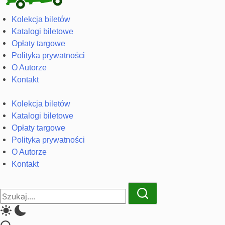
Serwis
Kolekcja
Kolekcja biletów
biletów
Katalogi biletowe
Biletomania
komunikacji
Opłaty targowe
miejskiej
Polityka prywatności
i
O Autorze
kolejowych
Kontakt
Kolekcja biletów
Katalogi biletowe
Opłaty targowe
Polityka prywatności
O Autorze
Kontakt
Close
Search
Search